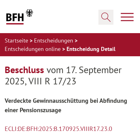
Zum Hauptinhalt springen
Zur Hauptnavigation springen
Zum Footer springen
Haup
Suche öffnen
Startseite
Entscheidungen
Entscheidungen online
Entscheidung Detail
Zur Hauptnavigation springen
Zum Footer springen
Beschluss
vom 17. September
2025, VIII R 17/23
Verdeckte Gewinnausschüttung bei Abfindung
einer Pensionszusage
ECLI:DE:BFH:2025:B.170925.VIIIR17.23.0