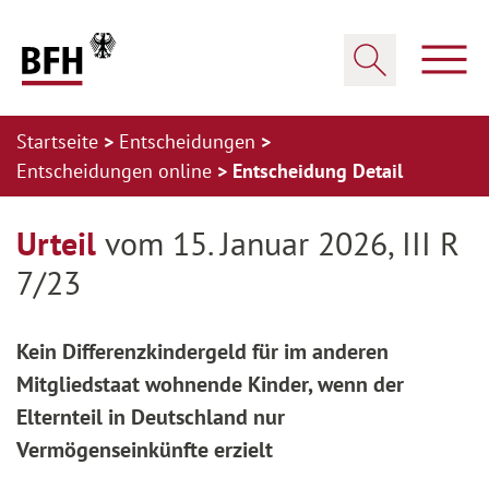
Zum Hauptinhalt springen
Zur Hauptnavigation springen
Zum Footer springen
Haup
Suche öffnen
Startseite
Entscheidungen
Entscheidungen online
Entscheidung Detail
Zur Hauptnavigation springen
Zum Footer springen
Urteil
vom 15. Januar 2026, III R
7/23
Kein Differenzkindergeld für im anderen
Mitgliedstaat wohnende Kinder, wenn der
Elternteil in Deutschland nur
Vermögenseinkünfte erzielt