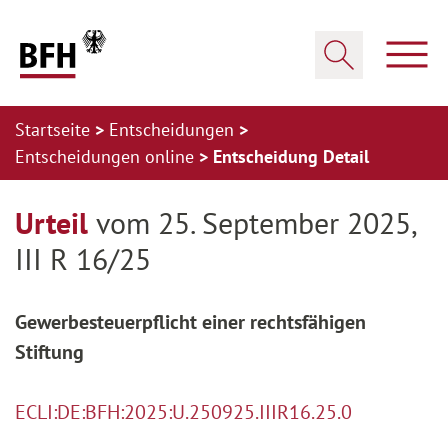
Zum Hauptinhalt springen
Zur Hauptnavigation springen
Zum Footer springen
Haup
Suche öffnen
Startseite
Entscheidungen
Entscheidungen online
Entscheidung Detail
Zur Hauptnavigation springen
Zum Footer springen
Urteil
vom 25. September 2025,
III R 16/25
Gewerbesteuerpflicht einer rechtsfähigen
Stiftung
ECLI:DE:BFH:2025:U.250925.IIIR16.25.0