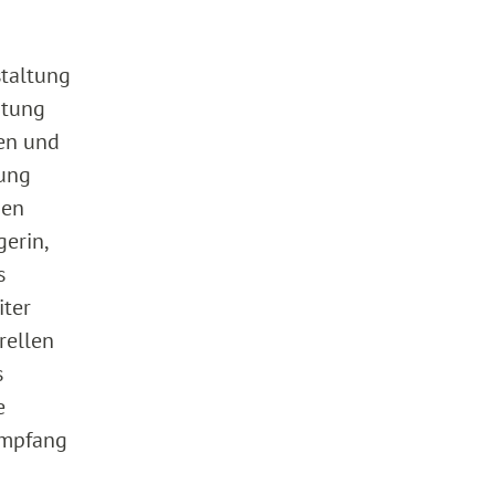
staltung
itung
ten und
tung
den
erin,
s
iter
rellen
s
e
Empfang