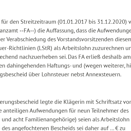
ür den Streitzeitraum (01.01.2017 bis 31.12.2020) v
nanzamt ‑‑FA‑‑) die Auffassung, dass die Aufwendung
der Verabschiedung des Vorstandsvorsitzenden diese
uer-Richtlinien (LStR) als Arbeitslohn zuzurechnen u
rechend nachzuerheben sei. Das FA erließ deshalb am
nen dahingehenden Haftungs- und (wegen weiterer, hi
ngsbescheid über Lohnsteuer nebst Annexsteuern.
rungsbescheid legte die Klägerin mit Schriftsatz v
die anteiligen Aufwendungen für neun Teilnehmer des
und acht Familienangehörige) seien als Arbeitslohn
des angefochtenen Bescheids sei daher auf … € zu