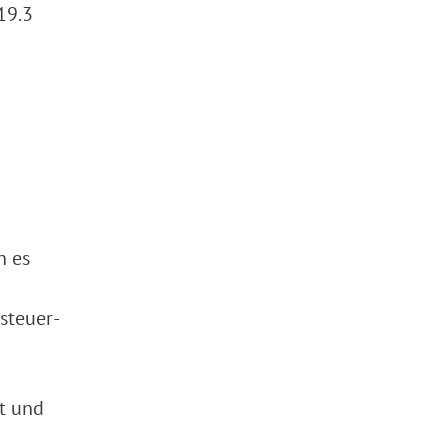
19.3
n es
nsteuer-
st und