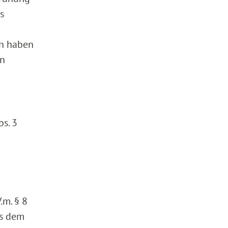
s
n haben
en
bs. 3
.m. § 8
us dem