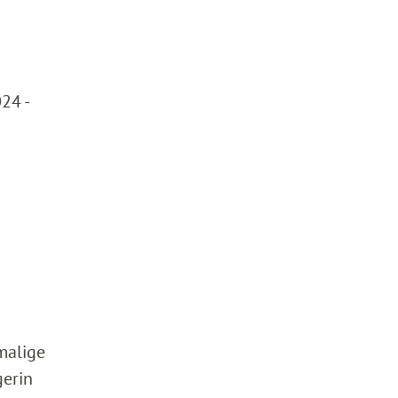
24 -
amalige
gerin