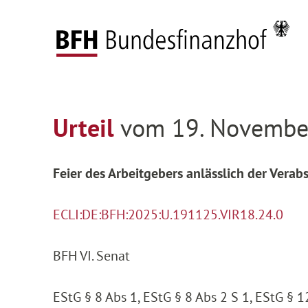
Zum Hauptinhalt springen
Zur Hauptnavigation springen
Zum Footer springen
Startseite
Entscheidungen
Entscheidungen 
Zur Hauptnavigation springen
Zum Footer springen
Urteil
vom 19. November
Feier des Arbeitgebers anlässlich der Verab
ECLI:DE:BFH:2025:U.191125.VIR18.24.0
BFH VI. Senat
EStG § 8 Abs 1, EStG § 8 Abs 2 S 1, EStG § 1