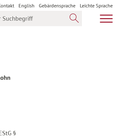
Kontakt
English
Gebärdensprache
Leichte Sprache
uchbegriff
Hauptmenü öf
Jetzt suchen
lohn
 EStG §