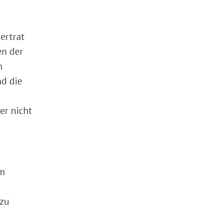
ertrat
en der
m
nd die
er nicht
om
 zu