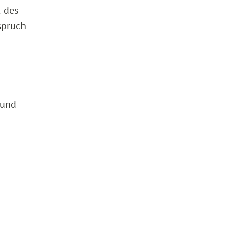
2 des
spruch
 und