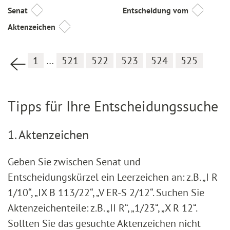
Senat
Entscheidung vom
Aktenzeichen
1
…
521
522
523
524
525
Vorherige Seite
Tipps für Ihre Entscheidungssuche
1. Aktenzeichen
Geben Sie zwischen Senat und
Entscheidungskürzel ein Leerzeichen an: z.B. „I R
1/10“, „IX B 113/22“, „V ER-S 2/12“. Suchen Sie
Aktenzeichenteile: z.B. „II R“, „1/23“, „X R 12“.
Sollten Sie das gesuchte Aktenzeichen nicht