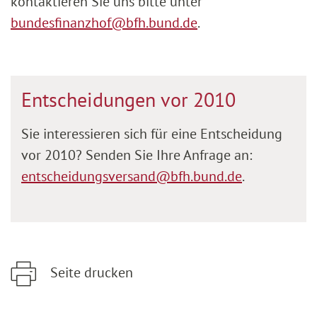
kontaktieren Sie uns bitte unter
bundesfinanzhof@bfh.bund.de
.
Entscheidungen vor 2010
Sie interessieren sich für eine Entscheidung
vor 2010? Senden Sie Ihre Anfrage an:
entscheidungsversand@bfh.bund.de
.
Seite drucken
Zum Hauptinhalt springen
Zur Hauptnavigation springen