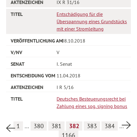
IX R 31/16
Entschädigung für die
Überspannung eines Grundstücks
mit einer Stromleitung
08.10.2018
V
I. Senat
11.04.2018
I R 5/16
Deutsches Besteuerungsrecht bei
Zahlung eines sog. signing bonus
Nä
1
…
380
381
382
383
384
…
Vorherige Seite
1166