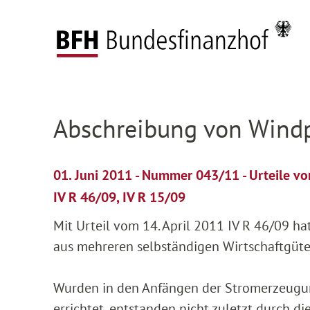
Zum Hauptinhalt springen
Zur Hauptnavigation springen
Zum Footer springen
Startseite
Presse
Pressemitteilungen
Deta
Zur Hauptnavigation springen
Zum Footer springen
Abschreibung von Wind
01. Juni 2011 - Nummer 043/11 - Urteile v
IV R 46/09, IV R 15/09
Mit Urteil vom 14. April 2011 IV R 46/09 h
aus mehreren selbständigen Wirtschaftgüter
Wurden in den Anfängen der Stromerzeugun
errichtet, entstanden nicht zuletzt durch d