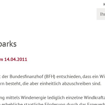
Ihr S
il
parks
om 14.04.2011
at der Bundesfinanzhof (BFH) entschieden, dass ein W
n besteht, die aber einheitlich abzuschreiben sind.
g mittels Windenergie lediglich einzelne Windkraft
ie erhebliche staatliche Förderung durch das Erneuer