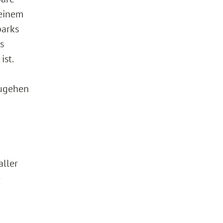
 einem
parks
s
ist.
zugehen
n
aller
e