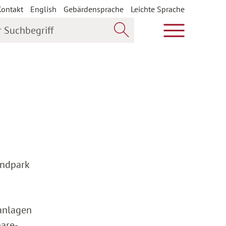
Kontakt
English
Gebärdensprache
Leichte Sprache
uchbegriff
Hauptmenü öf
Jetzt suchen
indpark
anlagen
bare-