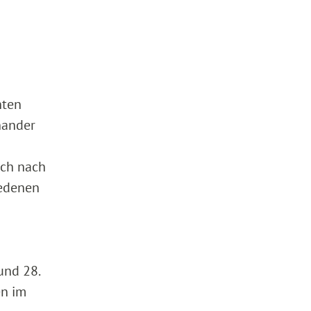
nten
nander
ich nach
iedenen
und 28.
en im