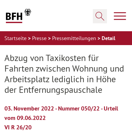
Zum Hauptinhalt springen
Zur Hauptnavigation springen
Zum Footer springen
Haup
Suche öffnen
Startseite
Presse
Pressemitteilungen
Detail
Zur Hauptnavigation springen
Zum Footer springen
Abzug von Taxikosten für
Fahrten zwischen Wohnung und
Arbeitsplatz lediglich in Höhe
der Entfernungspauschale
03. November 2022 - Nummer 050/22 - Urteil
vom 09.06.2022
VI R 26/20