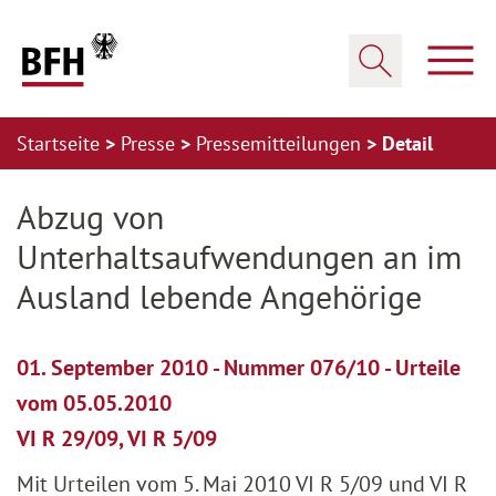
Zum Hauptinhalt springen
Zur Hauptnavigation springen
Zum Footer springen
Haup
Suche öffnen
Startseite
Presse
Pressemitteilungen
Detail
Zur Hauptnavigation springen
Zum Footer springen
Abzug von
Unterhaltsaufwendungen an im
Ausland lebende Angehörige
01. September 2010 - Nummer 076/10 - Urteile
vom 05.05.2010
VI R 29/09, VI R 5/09
Mit Urteilen vom 5. Mai 2010 VI R 5/09 und VI R