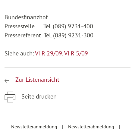
Bundesfinanzhof
Pressestelle Tel. (089) 9231-400
Pressereferent Tel. (089) 9231-300
Siehe auch:
VI R 29/09,
VI R 5/09
Zur Listenansicht
Seite drucken
Zum Hauptinhalt springen
Zur Hauptnavigation springen
Newsletteranmeldung
Newsletterabmeldung