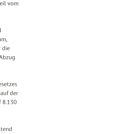
teil vom
d
um,
 die
 Abzug
esetzes
auf der
f 8.130
ltend