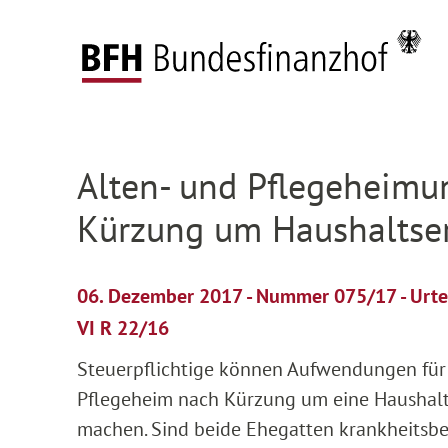
Zum Hauptinhalt springen
Zur Hauptnavigation springen
Zum Footer springen
Startseite
Presse
Pressemitteilungen
Deta
Zur Hauptnavigation springen
Zum Footer springen
Alten- und Pflegeheimu
Kürzung um Haushaltser
06. Dezember 2017 - Nummer 075/17 - Urte
VI R 22/16
Steuerpflichtige können Aufwendungen für 
Pflegeheim nach Kürzung um eine Haushalt
machen. Sind beide Ehegatten krankheitsbed