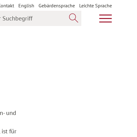
Kontakt
English
Gebärdensprache
Leichte Sprache
uchbegriff
Hauptmenü öf
Jetzt suchen
n- und
ist für