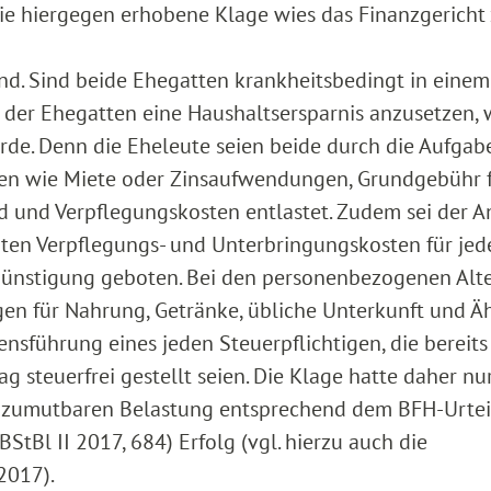
 hiergegen erhobene Klage wies das Finanzgericht 
nd. Sind beide Ehegatten krankheitsbedingt in einem
n der Ehegatten eine Haushaltsersparnis anzusetzen,
rde. Denn die Eheleute seien beide durch die Aufgab
en wie Miete oder Zinsaufwendungen, Grundgebühr 
d und Verpflegungskosten entlastet. Zudem sei der A
rten Verpflegungs- und Unterbringungskosten für jed
ünstigung geboten. Bei den personenbezogenen Alt
n für Nahrung, Getränke, übliche Unterkunft und Ä
nsführung eines jeden Steuerpflichtigen, die bereits
g steuerfrei gestellt seien. Die Klage hatte daher nu
er zumutbaren Belastung entsprechend dem BFH-Urte
StBl II 2017, 684) Erfolg (vgl. hierzu auch die
2017).