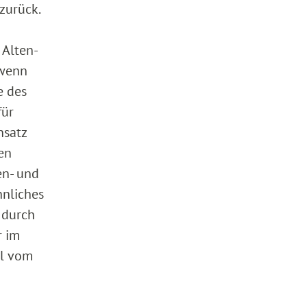
zurück.
 Alten-
 wenn
e des
für
nsatz
en
en- und
hnliches
 durch
r im
il vom