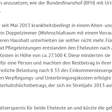
s anzusetzen, wie der Bundesfinanzhof (BFH) mit Ur
.
r seit Mai 2013 krankheitsbedingt in einem Alten- un
ein Doppelzimmer (Wohnschlafraum mit einem Vorra
en Haushalt unterhielten sie seither nicht mehr. Für
nd Pflegeleistungen entstanden den Eheleuten nach
Kosten in Höhe von ca. 27.500 €. Diese minderten sie
für eine Person und machten den Restbetrag in ihrer
nliche Belastung nach § 33 des Einkommensteuerg
en Verpflegungs- und Unterbringungskosten erfolgte 
erhaltshöchstbetrags, der sich im Streitjahr 2013 au
tsersparnis für beide Eheleute an und kürzte die ge