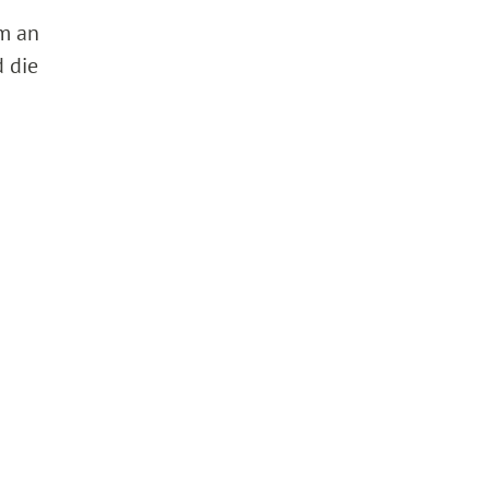
um an
 die