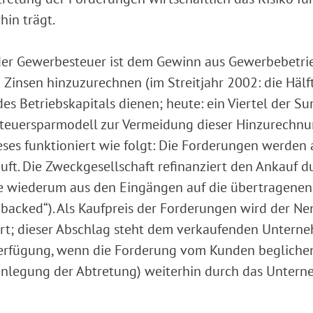
hin trägt.
er Gewerbesteuer ist dem Gewinn aus Gewerbebetrie
 Zinsen hinzuzurechnen (im Streitjahr 2002: die Hälf
des Betriebskapitals dienen; heute: ein Viertel der 
Steuersparmodell zur Vermeidung dieser Hinzurechnu
eses funktioniert wie folgt: Die Forderungen werden 
uft. Die Zweckgesellschaft refinanziert den Ankauf d
die wiederum aus den Eingängen auf die übertragenen
 backed“). Als Kaufpreis der Forderungen wird der N
art; dieser Abschlag steht dem verkaufenden Untern
Verfügung, wenn die Forderung vom Kunden beglichen
fenlegung der Abtretung) weiterhin durch das Unter