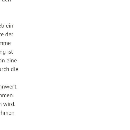
b ein
te der
Summe
ng ist
an eine
urch die
ennwert
ehmen
 wird.
nehmen