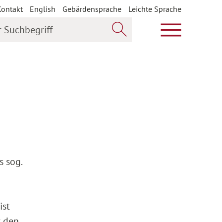
Kontakt
English
Gebärdensprache
Leichte Sprache
uchbegriff
Hauptmenü öf
Jetzt suchen
s sog.
ist
r den