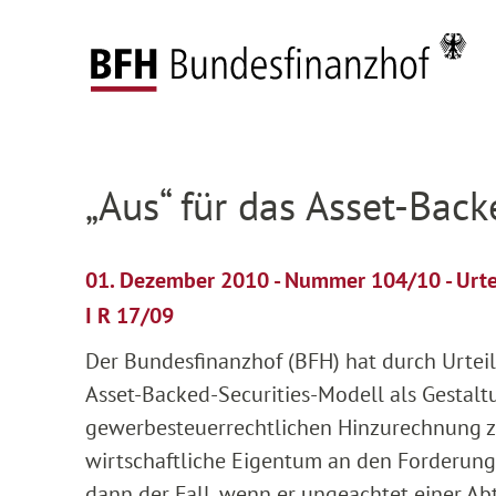
Zum Hauptinhalt springen
Zur Hauptnavigation springen
Zum Footer springen
Startseite
Presse
Pressemitteilungen
Deta
Zur Hauptnavigation springen
Zum Footer springen
„Aus“ für das Asset-Bac
01. Dezember 2010 - Nummer 104/10 - Urt
I R 17/09
Der Bundesfinanzhof (BFH) hat durch Urteil
Asset-Backed-Securities-Modell als Gestal
gewerbesteuerrechtlichen Hinzurechnung zu
wirtschaftliche Eigentum an den Forderunge
dann der Fall, wenn er ungeachtet einer Ab