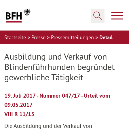
Zum Hauptinhalt springen
Zur Hauptnavigation springen
Zum Footer springen
Haup
Suche öffnen
Startseite
Presse
Pressemitteilungen
Detail
Zur Hauptnavigation springen
Zum Footer springen
Ausbildung und Verkauf von
Blindenführhunden begründet
gewerbliche Tätigkeit
19. Juli 2017 - Nummer 047/17 - Urteil vom
09.05.2017
VIII R 11/15
Die Ausbildung und der Verkauf von