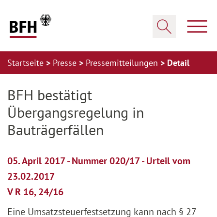
Zum Hauptinhalt springen
Zur Hauptnavigation springen
Zum Footer springen
Haup
Suche öffnen
Startseite
Presse
Pressemitteilungen
Detail
Zur Hauptnavigation springen
Zum Footer springen
BFH bestätigt
Übergangsregelung in
Bauträgerfällen
05. April 2017 - Nummer 020/17 - Urteil vom
23.02.2017
V R 16, 24/16
Eine Umsatzsteuerfestsetzung kann nach § 27