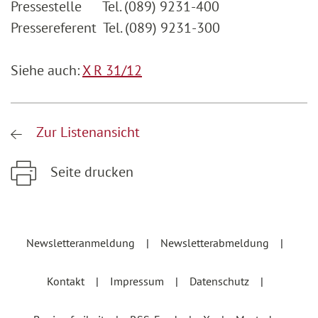
Pressestelle Tel. (089) 9231-400
Pressereferent Tel. (089) 9231-300
Siehe auch:
X R 31/12
Zur Listenansicht
Seite drucken
Zum Hauptinhalt springen
Zur Hauptnavigation springen
Newsletteranmeldung
Newsletterabmeldung
Kontakt
Impressum
Datenschutz