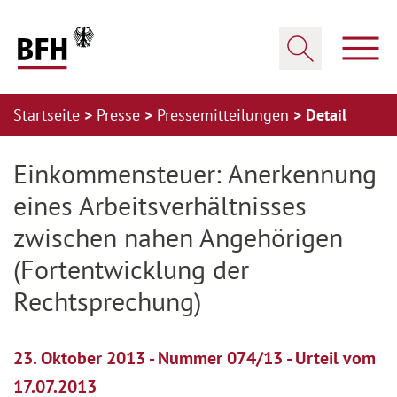
Zum Hauptinhalt springen
Zur Hauptnavigation springen
Zum Footer springen
Haup
Suche öffnen
Startseite
Presse
Pressemitteilungen
Detail
Zur Hauptnavigation springen
Zum Footer springen
Einkommensteuer: Anerkennung
eines Arbeitsverhältnisses
zwischen nahen Angehörigen
(Fortentwicklung der
Rechtsprechung)
23. Oktober 2013 - Nummer 074/13 - Urteil vom
17.07.2013