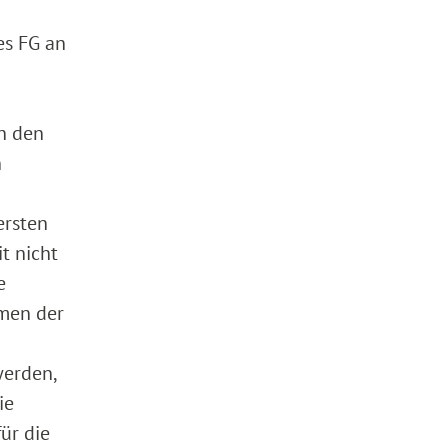
es FG an
en den
n
ersten
t nicht
e
mmen der
werden,
ie
ür die