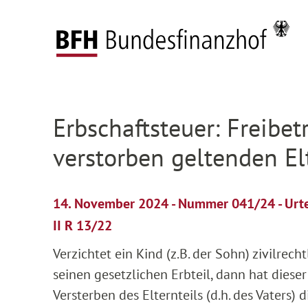
Zum Hauptinhalt springen
Zur Hauptnavigation springen
Zum Footer springen
Startseite
Presse
Pressemitteilungen
Deta
Zur Hauptnavigation springen
Zum Footer springen
Erbschaftsteuer: Freibet
verstorben geltenden El
14. November 2024 - Nummer 041/24 - Urt
II R 13/22
Verzichtet ein Kind (z.B. der Sohn) zivilrec
seinen gesetzlichen Erbteil, dann hat dieser
Versterben des Elternteils (d.h. des Vaters)