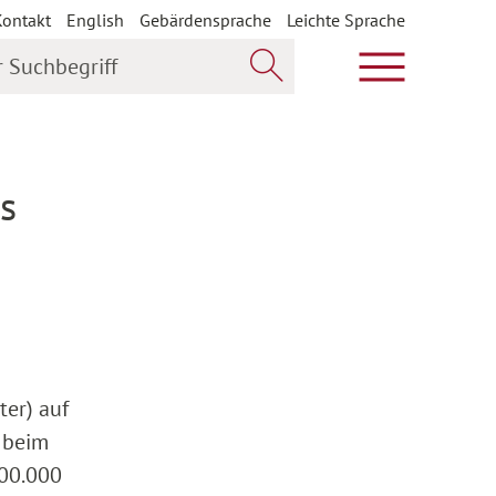
Kontakt
English
Gebärdensprache
Leichte Sprache
uchbegriff
Hauptmenü öf
Jetzt suchen
ls
ter) auf
s beim
400.000