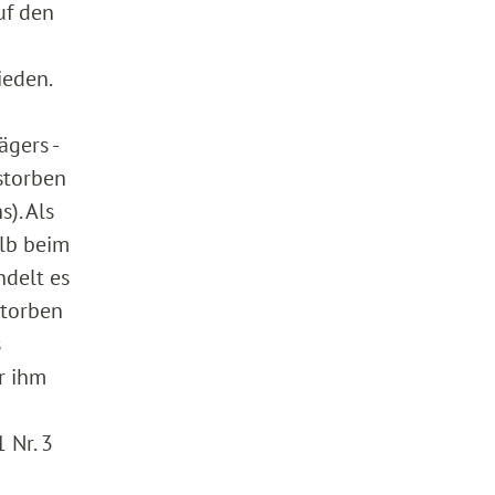
uf den
ieden.
ägers -
rstorben
). Als
alb beim
ndelt es
storben
s
r ihm
 Nr. 3