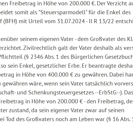
inen Freibetrag in Höhe von 200.000 €. Der Verzicht a
idet somit als "Steuersparmodell" für die Enkel des
f (BFH) mit Urteil vom 31.07.2024 - II R 13/22 entsch
egenüber seinem eigenen Vater - dem Großvater des Kl
rzichtet. Zivilrechtlich galt der Vater deshalb als ve
lichtteil (§ 2346 Abs. 1 des Bürgerlichen Gesetzbuchs
lso sein Enkel, gesetzlicher Erbe. Er beantragte desh
ibetrag in Höhe von 400.000 € zu gewähren. Dabei ha
zu gewähren wäre, wenn sein Vater tatsächlich vorver
rbschaft- und Schenkungsteuergesetzes --ErbStG--). Da
eibetrag in Höhe von 200.000 € - den Freibetrag, de
er zustand, da sein eigener Vater zwar auf seinen
bei Tod des Großvaters noch am Leben war (§ 16 Abs. 1