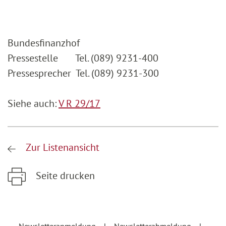
Bundesfinanzhof
Pressestelle Tel. (089) 9231-400
Pressesprecher Tel. (089) 9231-300
Siehe auch:
V R 29/17
Zur Listenansicht
Seite drucken
Zum Hauptinhalt springen
Zur Hauptnavigation springen