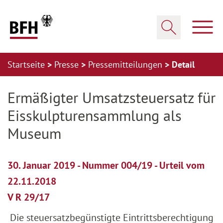
Zum Hauptinhalt springen
Zur Hauptnavigation springen
Zum Footer springen
Haup
Suche öffnen
Startseite
Presse
Pressemitteilungen
Detail
Zur Hauptnavigation springen
Zum Footer springen
Ermäßigter Umsatzsteuersatz für
Eisskulpturensammlung als
Museum
30. Januar 2019 - Nummer 004/19 - Urteil vom
22.11.2018
V R 29/17
Die steuersatzbegünstigte Eintrittsberechtigung