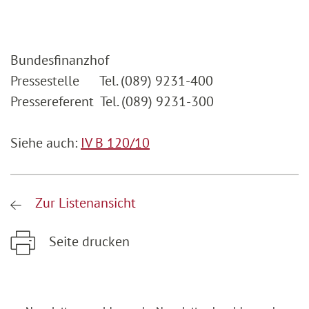
Bundesfinanzhof
Pressestelle Tel. (089) 9231-400
Pressereferent Tel. (089) 9231-300
Siehe auch:
IV B 120/10
Zur Listenansicht
Seite drucken
Zum Hauptinhalt springen
Zur Hauptnavigation springen