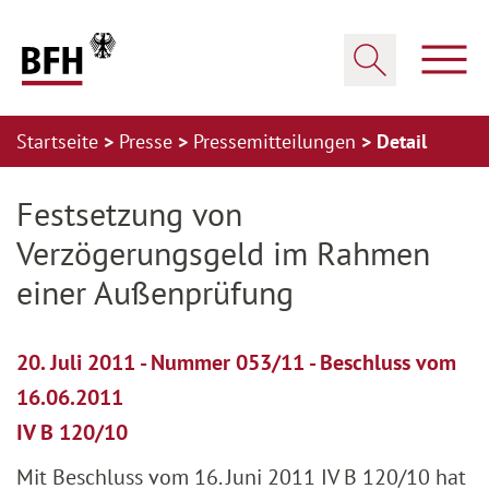
Zum Hauptinhalt springen
Zur Hauptnavigation springen
Zum Footer springen
Haup
Suche öffnen
Startseite
Presse
Pressemitteilungen
Detail
Zur Hauptnavigation springen
Zum Footer springen
Festsetzung von
Verzögerungsgeld im Rahmen
einer Außenprüfung
20. Juli 2011 - Nummer 053/11 - Beschluss vom
16.06.2011
IV B 120/10
Mit Beschluss vom 16. Juni 2011 IV B 120/10 hat