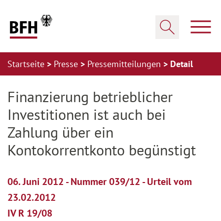
Zum Hauptinhalt springen
Zur Hauptnavigation springen
Zum Footer springen
Haup
Suche öffnen
Startseite
Presse
Pressemitteilungen
Detail
Zur Hauptnavigation springen
Zum Footer springen
Finanzierung betrieblicher
Investitionen ist auch bei
Zahlung über ein
Kontokorrentkonto begünstigt
06. Juni 2012 - Nummer 039/12 - Urteil vom
23.02.2012
IV R 19/08