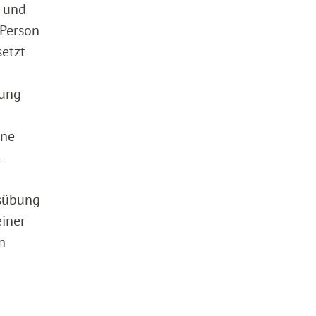
n und
 Person
setzt
gung
ine
l
usübung
einer
n