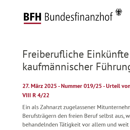
Zum Hauptinhalt springen
Zur Hauptnavigation springen
Zum Footer springen
Startseite
Presse
Pressemitteilungen
Deta
Zur Hauptnavigation springen
Zum Footer springen
Freiberufliche Einkünft
kaufmännischer Führung
27. März 2025 - Nummer 019/25 - Urteil v
VIII R 4/22
Ein als Zahnarzt zugelassener Mitunterne
Berufsträgern den freien Beruf selbst aus,
behandelnden Tätigkeit vor allem und weit