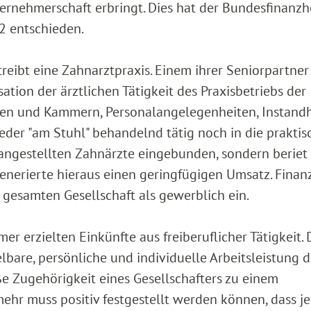
ternehmerschaft erbringt. Dies hat der Bundesfinanzh
22 entschieden.
reibt eine Zahnarztpraxis. Einem ihrer Seniorpartner
tion der ärztlichen Tätigkeit des Praxisbetriebs der
rden und Kammern, Personalangelegenheiten, Instand
eder "am Stuhl" behandelnd tätig noch in die praktis
 angestellten Zahnärzte eingebunden, sondern beriet
 generierte hieraus einen geringfügigen Umsatz. Fina
 gesamten Gesellschaft als gewerblich ein.
r erzielten Einkünfte aus freiberuflicher Tätigkeit. 
telbare, persönliche und individuelle Arbeitsleistung 
ße Zugehörigkeit eines Gesellschafters zu einem
lmehr muss positiv festgestellt werden können, dass j