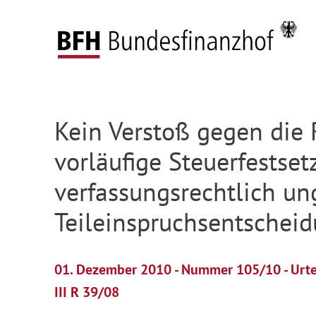
Zum Hauptinhalt springen
Zur Hauptnavigation springen
Zum Footer springen
Startseite
Presse
Pressemitteilungen
Deta
Zur Hauptnavigation springen
Zum Footer springen
Kein Verstoß gegen die 
vorläufige Steuerfestset
verfassungsrechtlich un
Teileinspruchsentschei
01. Dezember 2010 - Nummer 105/10 - Urt
III R 39/08