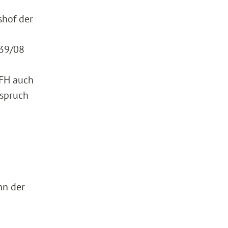
shof der
 39/08
BFH auch
nspruch
nn der