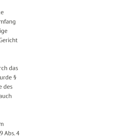
ge
 Umfang
ige
Gericht
rch das
urde §
e des
 auch
em
9 Abs. 4