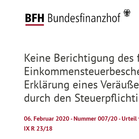
Zum Hauptinhalt springen
Zur Hauptnavigation springen
Zum Footer springen
Startseite
Presse
Pressemitteilungen
Deta
Zur Hauptnavigation springen
Zum Footer springen
Keine Berichtigung des 
Einkommensteuerbesche
Erklärung eines Veräuße
durch den Steuerpflicht
06. Februar 2020 - Nummer 007/20 - Urtei
IX R 23/18