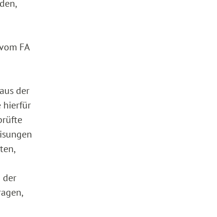
den,
 vom FA
aus der
 hierfür
prüfte
eisungen
ten,
 der
ragen,