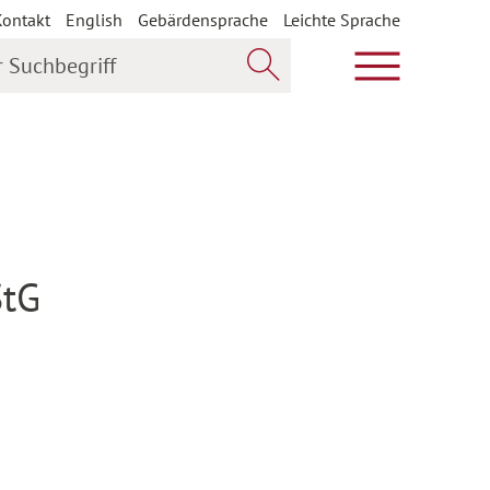
Kontakt
English
Gebärdensprache
Leichte Sprache
uchbegriff
Hauptmenü öf
Jetzt suchen
StG