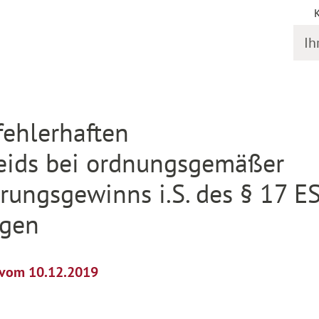
Ihr S
il
fehlerhaften
ids bei ordnungsgemäßer
rungsgewinns i.S. des § 17 E
igen
l vom 10.12.2019