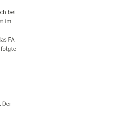
ch bei
st im
das FA
folgte
. Der
e