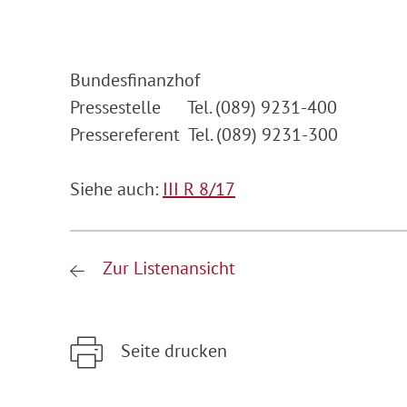
Bundesfinanzhof
Pressestelle Tel. (089) 9231-400
Pressereferent Tel. (089) 9231-300
Siehe auch:
III R 8/17
Zur Listenansicht
Seite drucken
Zum Hauptinhalt springen
Zur Hauptnavigation springen