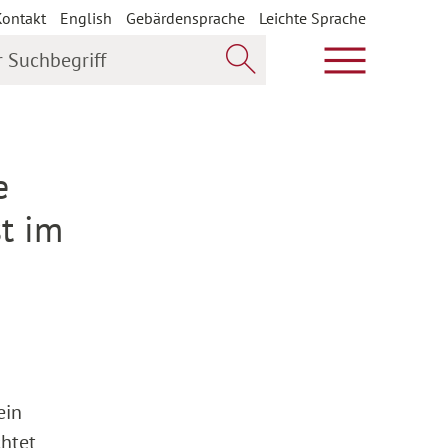
Kontakt
English
Gebärdensprache
Leichte Sprache
uchbegriff
Hauptmenü öf
Jetzt suchen
e
t im
ein
chtet