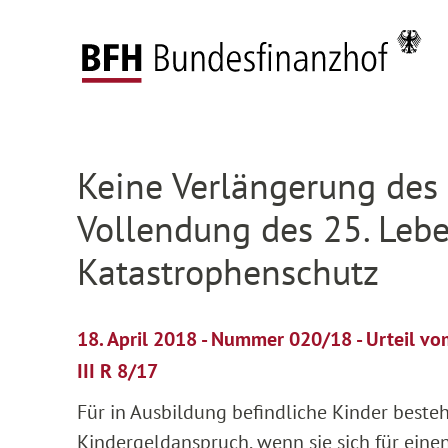
Zum Hauptinhalt springen
Zur Hauptnavigation springen
Zum Footer springen
Startseite
Presse
Pressemitteilungen
Deta
Zur Hauptnavigation springen
Zum Footer springen
Keine Verlängerung des
Vollendung des 25. Leb
Katastrophenschutz
18. April 2018 - Nummer 020/18 - Urteil v
III R 8/17
Für in Ausbildung befindliche Kinder beste
Kindergeldanspruch, wenn sie sich für eine