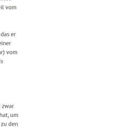
eil vom
 das er
einer
hr) vom
is
d zwar
hat, um
 zu den