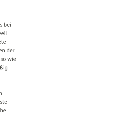
s bei
eil
ete
en der
nso wie
ßig
m
ste
che