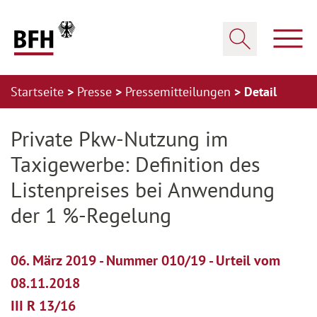
Zum Hauptinhalt springen
Zur Hauptnavigation springen
Zum Footer springen
Haup
Suche öffnen
Startseite
Presse
Pressemitteilungen
Detail
Zur Hauptnavigation springen
Zum Footer springen
Private Pkw-Nutzung im
Taxigewerbe: Definition des
Listenpreises bei Anwendung
der 1 %-Regelung
06. März 2019 - Nummer 010/19 - Urteil vom
08.11.2018
III R 13/16