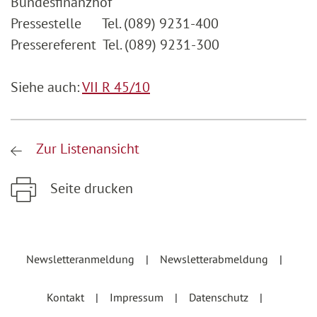
Bundesfinanzhof
Pressestelle Tel. (089) 9231-400
Pressereferent Tel. (089) 9231-300
Siehe auch:
VII R 45/10
Zur Listenansicht
Seite drucken
Zum Hauptinhalt springen
Zur Hauptnavigation springen
Newsletteranmeldung
Newsletterabmeldung
Kontakt
Impressum
Datenschutz