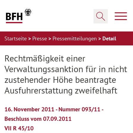
Zum Hauptinhalt springen
Zur Hauptnavigation springen
Zum Footer springen
Haup
Suche öffnen
Startseite
Presse
Pressemitteilungen
Detail
Zur Hauptnavigation springen
Zum Footer springen
Rechtmäßigkeit einer
Verwaltungssanktion für in nicht
zustehender Höhe beantragte
Ausfuhrerstattung zweifelhaft
16. November 2011 - Nummer 093/11 -
Beschluss vom 07.09.2011
VII R 45/10