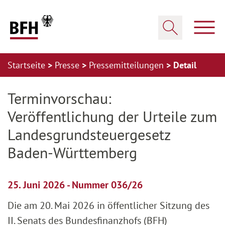
Zum Hauptinhalt springen
Zur Hauptnavigation springen
Zum Footer springen
Haup
Suche öffnen
Startseite
Presse
Pressemitteilungen
Detail
Zur Hauptnavigation springen
Zum Footer springen
Terminvorschau:
Veröffentlichung der Urteile zum
Landesgrundsteuergesetz
Baden-Württemberg
25. Juni 2026 - Nummer 036/26
Die am 20. Mai 2026 in öffentlicher Sitzung des
II. Senats des Bundesfinanzhofs (BFH)