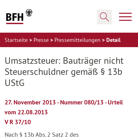
Zum Hauptinhalt springen
Zur Hauptnavigation springen
Zum Footer springen
Haup
Suche öffnen
Startseite
Presse
Pressemitteilungen
Detail
Zur Hauptnavigation springen
Zum Footer springen
Umsatzsteuer: Bauträger nicht
Steuerschuldner gemäß § 13b
UStG
27. November 2013 - Nummer 080/13 - Urteil
vom 22.08.2013
V R 37/10
Nach § 13b Abs. 2 Satz 2 des