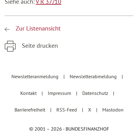
Siehe auch:
V R 37/10
Zur Listenansicht
Seite drucken
Zum Hauptinhalt springen
Zur Hauptnavigation springen
Newsletteranmeldung
Newsletterabmeldung
Kontakt
Impressum
Datenschutz
Barrierefreiheit
RSS-Feed
X
Mastodon
© 2001 – 2026 - BUNDESFINANZHOF