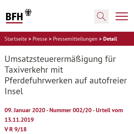
Zum Hauptinhalt springen
Zur Hauptnavigation springen
Zum Footer springen
Haup
Suche öffnen
Startseite
Presse
Pressemitteilungen
Detail
Zur Hauptnavigation springen
Zum Footer springen
Umsatzsteuerermäßigung für
Taxiverkehr mit
Pferdefuhrwerken auf autofreier
Insel
09. Januar 2020 - Nummer 002/20 - Urteil vom
13.11.2019
V R 9/18