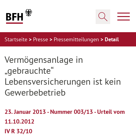
Zum Hauptinhalt springen
Zur Hauptnavigation springen
Zum Footer springen
Haup
Suche öffnen
Startseite
Presse
Pressemitteilungen
Detail
Zur Hauptnavigation springen
Zum Footer springen
Vermögensanlage in
„gebrauchte“
Lebensversicherungen ist kein
Gewerbebetrieb
23. Januar 2013 - Nummer 003/13 - Urteil vom
11.10.2012
IV R 32/10