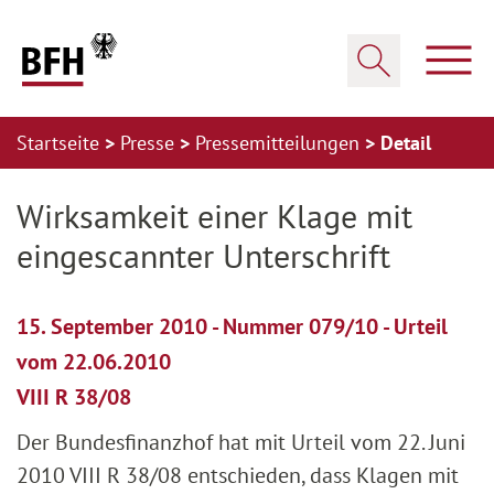
Zum Hauptinhalt springen
Zur Hauptnavigation springen
Zum Footer springen
Haup
Suche öffnen
Startseite
Presse
Pressemitteilungen
Detail
Zur Hauptnavigation springen
Zum Footer springen
Wirksamkeit einer Klage mit
eingescannter Unterschrift
15. September 2010 - Nummer 079/10 - Urteil
vom 22.06.2010
VIII R 38/08
Der Bundesfinanzhof hat mit Urteil vom 22. Juni
2010 VIII R 38/08 entschieden, dass Klagen mit