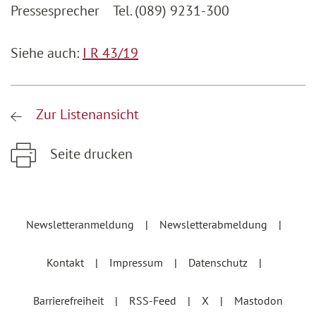
Pressesprecher Tel. (089) 9231-300
Siehe auch:
I R 43/19
Zur Listenansicht
Seite drucken
Zum Hauptinhalt springen
Zur Hauptnavigation springen
Newsletteranmeldung
Newsletterabmeldung
Kontakt
Impressum
Datenschutz
Barrierefreiheit
RSS-Feed
X
Mastodon