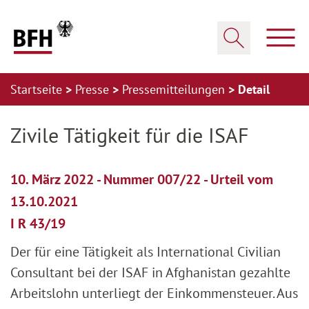
Zum Hauptinhalt springen
Zur Hauptnavigation springen
Zum Footer springen
Haup
Suche öffnen
Startseite
Presse
Pressemitteilungen
Detail
Zur Hauptnavigation springen
Zum Footer springen
Zivile Tätigkeit für die ISAF
10. März 2022 - Nummer 007/22 - Urteil vom
13.10.2021
I R 43/19
Der für eine Tätigkeit als International Civilian
Consultant bei der ISAF in Afghanistan gezahlte
Arbeitslohn unterliegt der Einkommensteuer. Aus