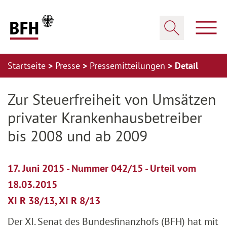
Zum Hauptinhalt springen
Zur Hauptnavigation springen
Zum Footer springen
Haup
Suche öffnen
Startseite
Presse
Pressemitteilungen
Detail
Zur Hauptnavigation springen
Zum Footer springen
Zur Steuerfreiheit von Umsätzen
privater Krankenhausbetreiber
bis 2008 und ab 2009
17. Juni 2015 - Nummer 042/15 - Urteil vom
18.03.2015
XI R 38/13, XI R 8/13
Der XI. Senat des Bundesfinanzhofs (BFH) hat mit