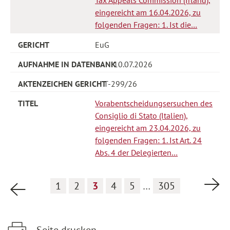
eingereicht am 16.04.2026, zu
folgenden Fragen: 1. Ist die…
EuG
10.07.2026
T-299/26
Vorabentscheidungsersuchen des
Consiglio di Stato (Italien),
eingereicht am 23.04.2026, zu
folgenden Fragen: 1. Ist Art. 24
Abs. 4 der Delegierten…
Nä
1
2
3
4
5
…
305
Vorherige Seite
Seite drucken