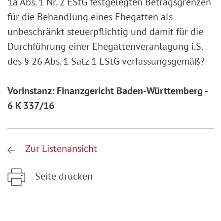
1a Abs. 1 Nr. 2 EStG festgelegten Betragsgrenzen
für die Behandlung eines Ehegatten als
unbeschränkt steuerpflichtig und damit für die
Durchführung einer Ehegattenveranlagung i.S.
des § 26 Abs. 1 Satz 1 EStG verfassungsgemäß?
Vorinstanz: Finanzgericht Baden-Württemberg -
6 K 337/16
Zur Listenansicht
Seite drucken
Zum Hauptinhalt springen
Zur Hauptnavigation springen