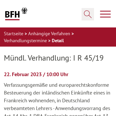
Zum Hauptinhalt springen
Zur Hauptnavigation springen
Zum Footer springen
Haup
Suche öffnen
Startseite
Anhängige Verfahren
Verhandlungstermine
Detail
Zur Hauptnavigation springen
Zum Footer springen
Mündl. Verhandlung: I R 45/19
22. Februar 2023 / 10:00 Uhr
Verfassungsgemäße und europarechtskonforme
Besteuerung der inländischen Einkünfte eines in
Frankreich wohnenden, in Deutschland
verbeamteten Lehrers - Anwendungsvorrang des