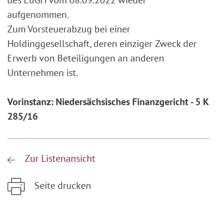
des EuGH vom 08.09.2022 wieder
aufgenommen.
Zum Vorsteuerabzug bei einer
Holdinggesellschaft, deren einziger Zweck der
Erwerb von Beteiligungen an anderen
Unternehmen ist.
Vorinstanz: Niedersächsisches Finanzgericht - 5 K
285/16
Zur Listenansicht
Seite drucken
Zum Hauptinhalt springen
Zur Hauptnavigation springen