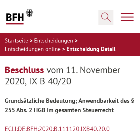
Zum Hauptinhalt springen
Zur Hauptnavigation springen
Zum Footer springen
Haup
Suche öffnen
Startseite
Entscheidungen
Entscheidungen online
Entscheidung Detail
Zur Hauptnavigation springen
Zum Footer springen
Beschluss
vom 11. November
2020, IX B 40/20
Grundsätzliche Bedeutung; Anwendbarkeit des §
255 Abs. 2 HGB im gesamten Steuerrecht
ECLI:DE:BFH:2020:B.111120.IXB40.20.0