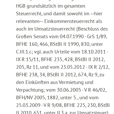
HGB grundsätzlich im gesamten
Steuerrecht, und damit sowohl im ‑‑hier
relevanten‑‑ Einkommensteuerrecht als
auch im Umsatzsteuerrecht (Beschluss des
Großen Senats vom 04.07.1990 - GrS 1/89,
BFHE 160, 466, BStBl II 1990, 830, unter
C.III.1.c; vgl. auch Urteile vom 18.10.2011 -
IX R 15/11, BFHE 235, 428, BStBl II 2012,
205, Rz 11, und vom 23.05.2012 - IX R 2/12,
BFHE 238, 34, BStBl II 2012, 674, Rz 9, zu
den Einkünften aus Vermietung und
Verpachtung; vom 30.06.2005 - V R 46/02,
BFH/NV 2005, 1882, unter 5., und vom
25.03.2009 - V R 9/08, BFHE 225, 230, BStBl
II 2010, 651, unter II.3.a, zur Umsatzsteuer).