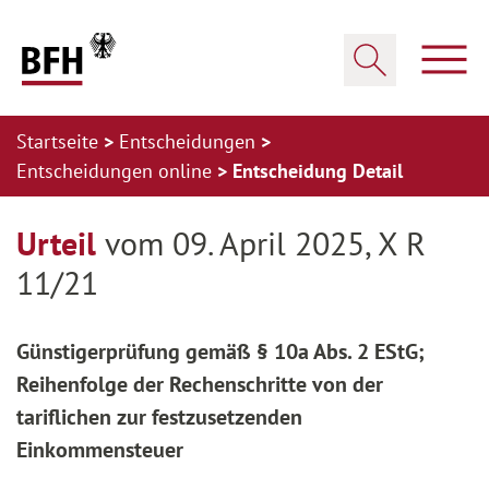
Zum Hauptinhalt springen
Zur Hauptnavigation springen
Zum Footer springen
Haup
Suche öffnen
Startseite
Entscheidungen
Entscheidungen online
Entscheidung Detail
Zur Hauptnavigation springen
Zum Footer springen
Urteil
vom 09. April 2025, X R
11/21
Günstigerprüfung gemäß § 10a Abs. 2 EStG;
Reihenfolge der Rechenschritte von der
tariflichen zur festzusetzenden
Einkommensteuer