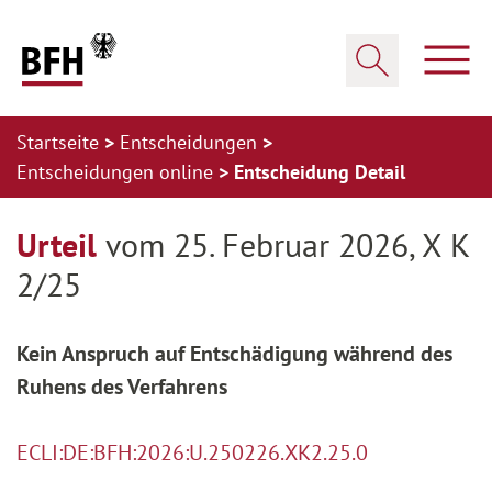
Zum Hauptinhalt springen
Zur Hauptnavigation springen
Zum Footer springen
Haup
Suche öffnen
Startseite
Entscheidungen
Entscheidungen online
Entscheidung Detail
Zur Hauptnavigation springen
Zum Footer springen
Urteil
vom 25. Februar 2026, X K
2/25
Kein Anspruch auf Entschädigung während des
Ruhens des Verfahrens
ECLI:DE:BFH:2026:U.250226.XK2.25.0