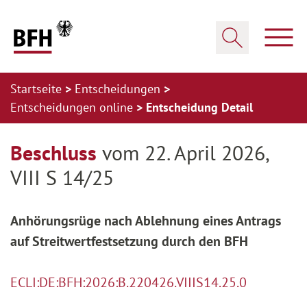
Zum Hauptinhalt springen
Zur Hauptnavigation springen
Zum Footer springen
Haup
Suche öffnen
Startseite
Entscheidungen
Entscheidungen online
Entscheidung Detail
Zur Hauptnavigation springen
Zum Footer springen
Beschluss
vom 22. April 2026,
VIII S 14/25
Anhörungsrüge nach Ablehnung eines Antrags
auf Streitwertfestsetzung durch den BFH
ECLI:DE:BFH:2026:B.220426.VIIIS14.25.0