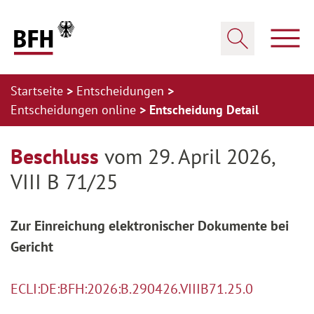
Zum Hauptinhalt springen
Zur Hauptnavigation springen
Zum Footer springen
Haup
Suche öffnen
Startseite
Entscheidungen
Entscheidungen online
Entscheidung Detail
Zur Hauptnavigation springen
Zum Footer springen
Beschluss
vom 29. April 2026,
VIII B 71/25
Zur Einreichung elektronischer Dokumente bei
Gericht
ECLI:DE:BFH:2026:B.290426.VIIIB71.25.0