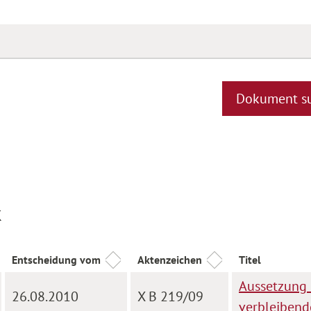
Dokument s
k
Entscheidung vom
Aktenzeichen
Titel
Aussetzung d
26.08.2010
X B 219/09
verbleibend