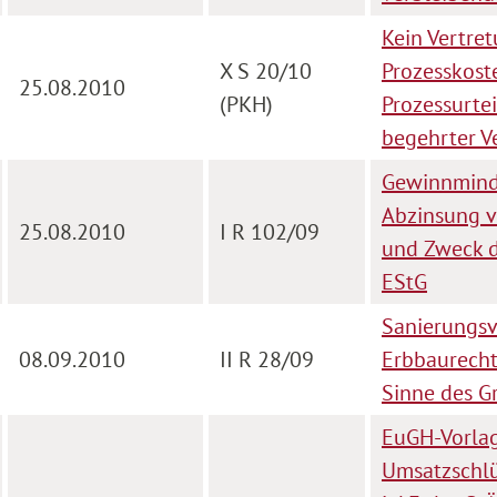
Kein Vertre
X S 20/10
Prozesskost
25.08.2010
(PKH)
Prozessurtei
begehrter Ve
Gewinnminde
Abzinsung vo
25.08.2010
I R 102/09
und Zweck d
EStG
Sanierungsv
08.09.2010
II R 28/09
Erbbaurecht
Sinne des G
EuGH-Vorlag
Umsatzschlü