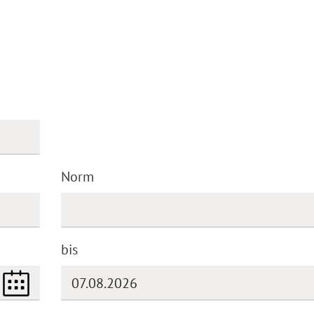
Norm
bis
(DD.MM.YYYY)