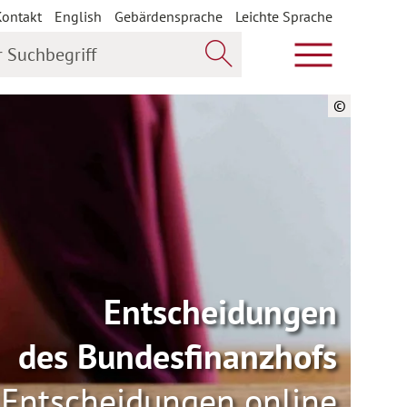
Kontakt
English
Gebärdensprache
Leichte Sprache
uchbegriff
Hauptmenü öf
Jetzt suchen
©
Entscheidungen
des Bundesfinanzhofs
Entscheidungen online