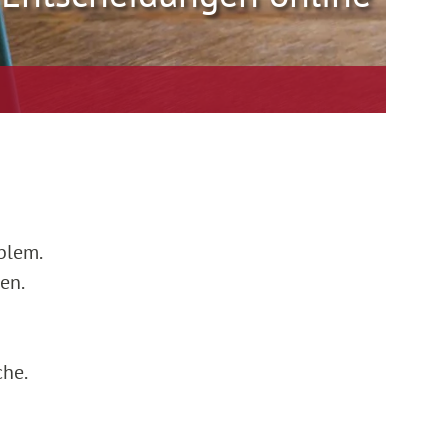
blem.
en.
che.