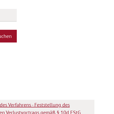
uchen
es Verfahrens - Feststellung des
en Verlustvortrags gemäß § 10d EStG