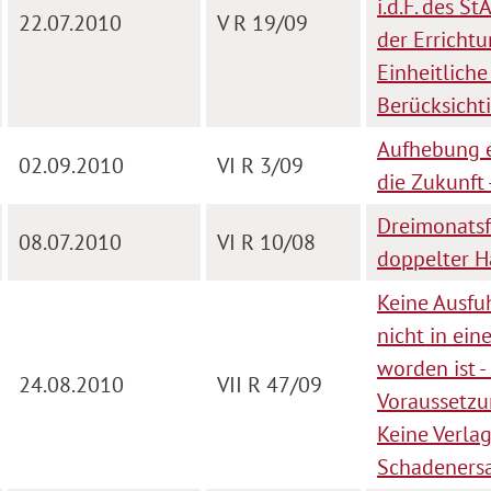
i.d.F. des S
22.07.2010
V R 19/09
der Erricht
Einheitliche
Berücksicht
Aufhebung e
02.09.2010
VI R 3/09
die Zukunft
Dreimonatsf
08.07.2010
VI R 10/08
doppelter H
Keine Ausfu
nicht in ei
worden ist -
24.08.2010
VII R 47/09
Voraussetzu
Keine Verla
Schadenersa