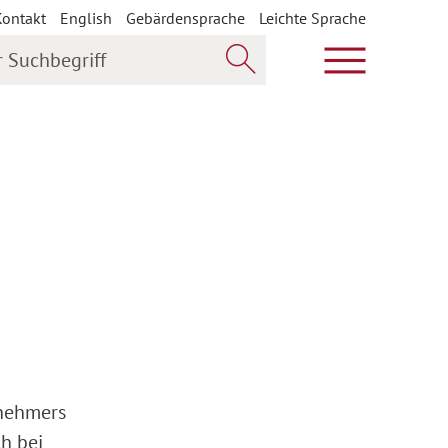
Kontakt
English
Gebärdensprache
Leichte Sprache
uchbegriff
Hauptmenü öf
Jetzt suchen
tnehmers
h bei