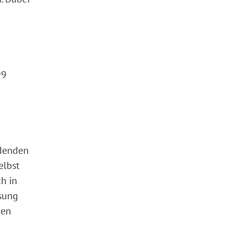
99
idenden
elbst
h in
ssung
den