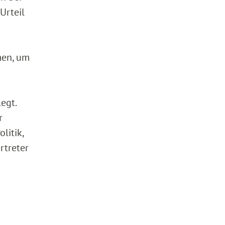
Urteil
men, um
egt.
r
litik,
rtreter