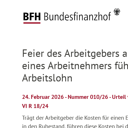
Zum Hauptinhalt springen
Zur Hauptnavigation springen
Zum Footer springen
Startseite
Presse
Pressemitteilungen
Deta
Zur Hauptnavigation springen
Zum Footer springen
Feier des Arbeitgebers 
eines Arbeitnehmers füh
Arbeitslohn
24. Februar 2026 - Nummer 010/26 - Urtei
VI R 18/24
Trägt der Arbeitgeber die Kosten für einen
in den Ruhestand, führen diese Kosten bei 