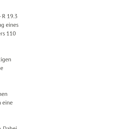
- R 19.3
ng eines
ers 110
tigen
ne
hen
m eine
. Dabei