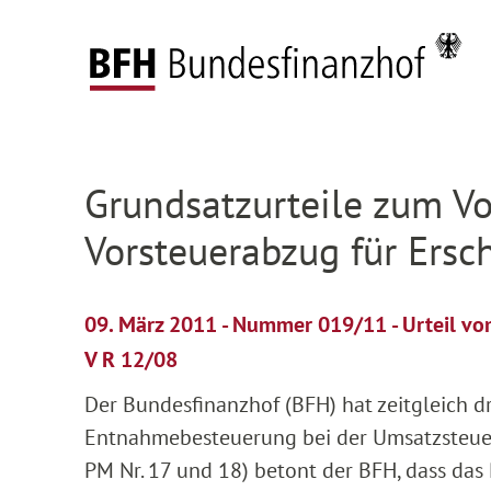
Zum Hauptinhalt springen
Zur Hauptnavigation springen
Zum Footer springen
Startseite
Presse
Pressemitteilungen
Deta
Zur Hauptnavigation springen
Zum Footer springen
Grundsatzurteile zum Vor
Vorsteuerabzug für Ersc
09. März 2011 - Nummer 019/11 - Urteil v
V R 12/08
Der Bundesfinanzhof (BFH) hat zeitgleich d
Entnahmebesteuerung bei der Umsatzsteuer v
PM Nr. 17 und 18) betont der BFH, dass das