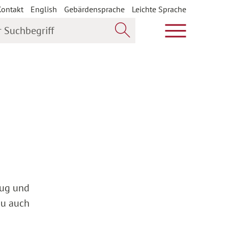
Kontakt
English
Gebärdensprache
Leichte Sprache
uchbegriff
Hauptmenü öf
Jetzt suchen
zug und
zu auch