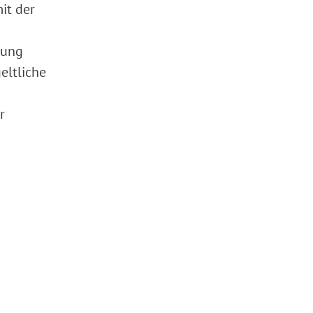
it der
mung
eltliche
r