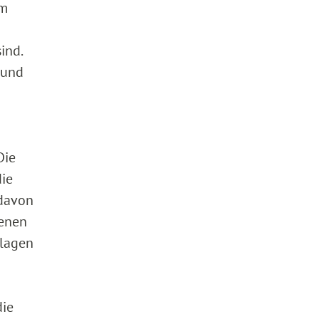
um
ind.
 und
Die
die
 davon
senen
nlagen
die