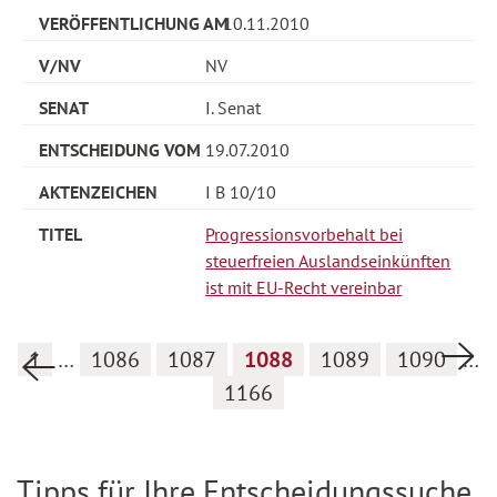
10.11.2010
NV
I. Senat
19.07.2010
I B 10/10
Progressionsvorbehalt bei
steuerfreien Auslandseinkünften
ist mit EU-Recht vereinbar
Nä
1
…
1086
1087
1088
1089
1090
…
Vorherige Seite
1166
Tipps für Ihre Entscheidungssuche