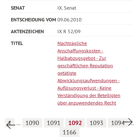
IX. Senat
09.06.2010
IX R 52/09
Nachträgliche
Anschaffungskosten -
Halbabzugsgebot - Zur
geschäftlichen Reputation
getätigte
Abwicklungsaufwendungen -
Auflösungsverlust - Keine
Verständigung der Beteiligten
über anzuwendendes Recht
Nä
1
…
1090
1091
1092
1093
1094
…
Vorherige Seite
1166