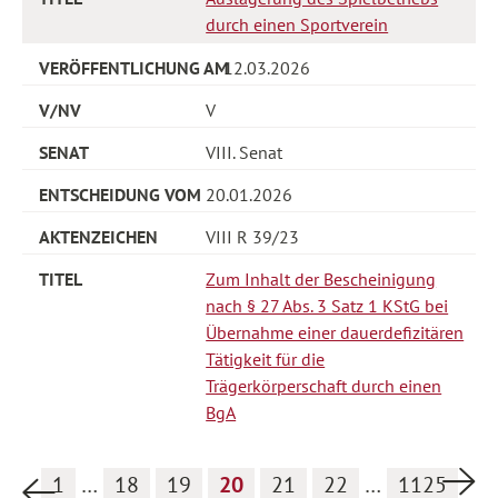
durch einen Sportverein
12.03.2026
V
VIII. Senat
20.01.2026
VIII R 39/23
Zum Inhalt der Bescheinigung
nach § 27 Abs. 3 Satz 1 KStG bei
Übernahme einer dauerdefizitären
Tätigkeit für die
Trägerkörperschaft durch einen
BgA
Nä
1
…
18
19
20
21
22
…
1125
Vorherige Seite